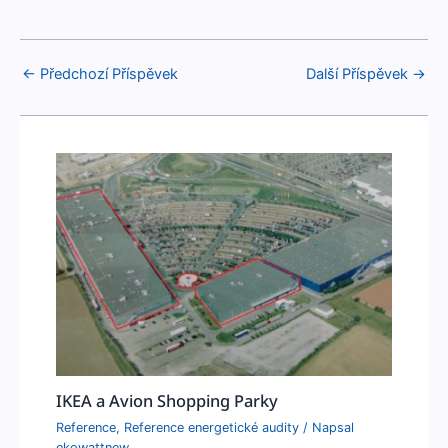
←
Předchozí Příspěvek
Další Příspěvek
→
IKEA a Avion Shopping Parky
Reference
,
Reference energetické audity
/ Napsal
ekowattnew