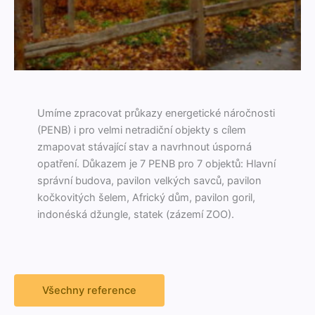
Umíme zpra­co­v­at průkazy ener­get­ické náročnos­ti
(PENB) i pro vel­mi netradiční objek­ty s cílem
zmapo­vat stá­va­jící stav a navrhnout úsporná
opatření. Důkazem je 7 PENB pro 7 objek­tů: Hlavní
správní budo­va, pavilon velkých savců, pavilon
kočkovitých šelem, Africký dům, pavilon goril,
indonéská džun­gle, statek (zázemí ZOO).
Všech­ny reference