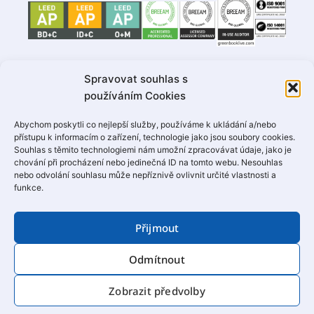
Spravovat souhlas s
Naši partneři
používáním Cookies
Abychom poskytli co nejlepší služby, používáme k ukládání a/nebo
přístupu k informacím o zařízení, technologie jako jsou soubory cookies.
Souhlas s těmito technologiemi nám umožní zpracovávat údaje, jako je
chování při procházení nebo jedinečná ID na tomto webu. Nesouhlas
nebo odvolání souhlasu může nepříznivě ovlivnit určité vlastnosti a
funkce.
Kontakt
Přijmout
Areál Štrasburk
Švábky 52/2
Odmítnout
180 00 Praha 8
Tel.: +420 266 710 247
Zobrazit předvolby
e-mail:
info@ekowatt.cz