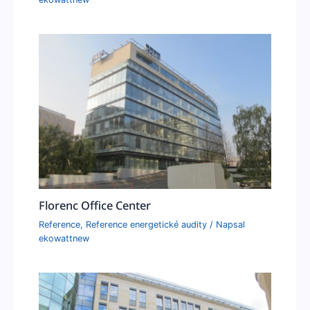
Florenc Office Center
Reference
,
Reference energetické audity
/ Napsal
ekowattnew