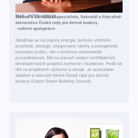
ING. PETR VOGEL
Part­ner a konzul­tant spe­cial­ista, Sekretář a člen před­
staven­st­va České rady pro šetrné budovy.
- externí spolupráce
Zaměřu­je se na úspory energie, poho­du vnitřního
prostředí, ekologii, inte­grované návrhy a ener­get­ické
kon­cep­ty budov, vše v kon­tex­tu eko­nom­ické
proveditel­nos­ti. Má na starosti vedení cer­ti­fikačních
devel­op­er­ských pro­jek­tů komerce i rezi­dence. Podílí se
též na pro­jek­tech výzku­mu a vývo­je. Je spoluza­k­la­
datelem a ideovým lídrem České rady pro šetrné
budovy (Czech Green Build­ing Council).