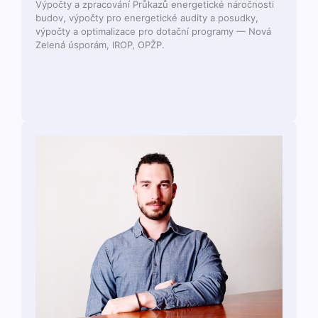
Výpoč­ty a zpra­cov­ání Průkazů ener­get­ické náročnos­ti
budov, výpoč­ty pro ener­get­ické audi­ty a posud­ky,
výpoč­ty a opti­mal­izace pro dotační pro­gramy — Nová
Zelená úsporám, IROP, OPŽP.