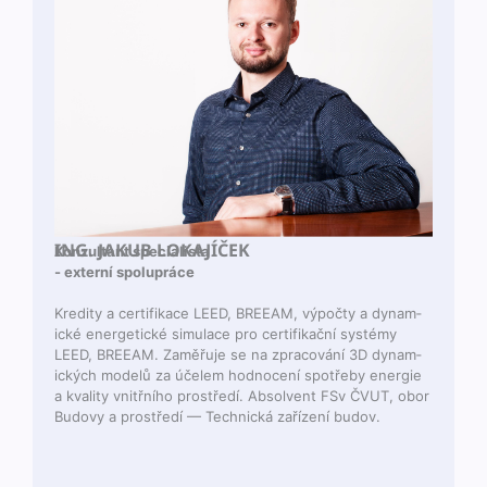
ING. JAKUB LOKAJÍČEK
Konzul­tant specialista
- externí spolupráce
Kred­i­ty a cer­ti­fikace LEED, BREEAM, výpoč­ty a dynam­
ické ener­get­ické sim­u­lace pro cer­ti­fikační sys­témy
LEED, BREEAM. Zaměřu­je se na zpra­cov­ání 3D dynam­
ick­ých mod­elů za účelem hod­no­cení spotře­by energie
a kval­i­ty vnitřního prostředí. Absol­vent FSv ČVUT, obor
Budovy a prostředí — Tech­nická zařízení budov.