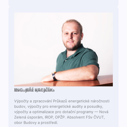
ING. JIŘÍ KREJČÍK
Konzul­tant specialista
Výpoč­ty a zpra­cov­ání Průkazů ener­get­ické náročnos­ti
budov, výpoč­ty pro ener­get­ické audi­ty a posud­ky,
výpoč­ty a opti­mal­izace pro dotační pro­gramy — Nová
Zelená úsporám, IROP, OPŽP. Absol­vent FSv ČVUT,
obor Budovy a prostředí.