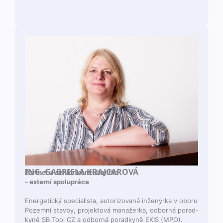
ING. GABRIELA KRAJCAROVÁ
Part­ner a senior konzultantka
- externí spolupráce
Ener­get­ický spe­cial­ista, autor­i­zo­vaná inženýr­ka v oboru
Pozem­ní stav­by, pro­jek­tová man­ažer­ka, odborná porad­
kyně SB Tool CZ a odborná porad­kyně EKIS (MPO).