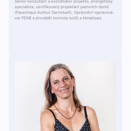
Senior konzul­tant a koordiná­tor pro­jek­tů, ener­get­ický
spe­cial­ista, cer­ti­fiko­vaný pro­jek­tant pasivních domů
(Pas­sivhaus Insti­tut Darm­stadt). Oprávnění vypra­cov­á­
vat PENB a provádět kon­troly kotlů a klimatizací.