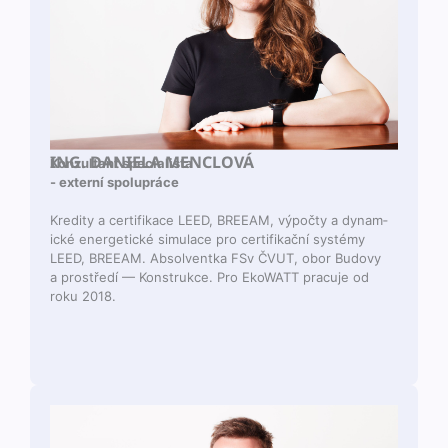
ING. DANIELA MENCLOVÁ
Konzul­tant specialista
- externí spolupráce
Kred­i­ty a cer­ti­fikace LEED, BREEAM, výpoč­ty a dynam­
ické ener­get­ické sim­u­lace pro cer­ti­fikační sys­témy
LEED, BREEAM. Absol­ven­t­ka FSv ČVUT, obor Budovy
a prostředí — Kon­strukce. Pro EkoWATT pracu­je od
roku 2018.