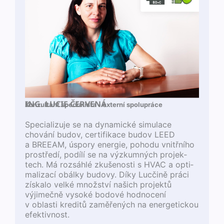
ING. LUCIE ČERVENÁ
Konzul­tant spe­cial­ista
- externí spolupráce
Spe­cial­izu­je se na dynam­ické sim­u­lace
chování budov, cer­ti­fikace budov LEED
a BREEAM, úspory energie, poho­du vnitřního
prostředí, podílí se na výzkum­ných pro­jek­
tech. Má rozsáh­lé zkušenos­ti s HVAC a opti­
mal­iza­cí obálky budovy. Díky Lucčině prá­ci
získa­lo velké množství našich pro­jek­tů
výjimečně vysoké bodové hod­no­cení
v oblasti kred­itů zaměřených na ener­get­ick­ou
efektivnost.