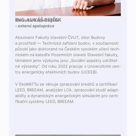
ING. LUKÁŠ BEJČEK
Konzul­tant specialista
- externí spolupráce
Absol­vent Fakul­ty staveb­ní ČVUT, obor Budovy
a prostředí — Tech­nická zařízení budov, v součas­nos­ti
působí jako dok­torand na Českém vysokém učení tech­
nick­ém na kat­edře Pozem­ních staveb Staveb­ní fakul­ty,
tématem jeho výzku­mu jsou „Sociál­ní aspek­ty udržitel­
né výs­tav­by“. Od roku 2022 pracu­je v Uni­verz­it­ním cen­
tru ener­get­icky efek­tivních budov (UCEEB).
V EkoWAT­Tu se věnu­je zpra­cov­ání kred­itů a cer­ti­fikací
LEED, BREEAM, analýzám LCA, zpra­cov­ání studií adapt­
abil­i­ty a dynam­ick­ým ener­get­ick­ým sim­u­lacím pro cer­ti­
fikační sys­témy LEED, BREEAM.