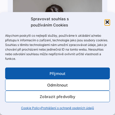
Spravovat souhlas s
používáním Cookies
Abychom poskytli co nejlepší služby, používáme k ukládání a/nebo
přístupu k informacím o zařízení, technologie jako jsou soubory cookies.
Souhlas s těmito technologiemi nám umožní zpracovávat údaje, jako je
chování při procházení nebo jedinečná ID na tomto webu. Nesouhlas
nebo odvolání souhlasu může nepříznivě ovlivnit určité vlastnosti a
funkce.
BC. KLÁRA CHARVÁTOVÁ (BURIANOVÁ)
Konzul­tant specialista
Přijmout
- externí spolupráce
Výpoč­ty a zpra­cov­ání Průkazů ener­get­ické náročnos­ti
Odmítnout
budov, výpoč­ty pro ener­get­ické audi­ty a posud­ky.
Připravu­je a opti­mal­izu­je návrh ren­o­vací budov či
Zobrazit předvolby
nových staveb pro dotační pro­gramy Nová Zelená
úsporám, OPŽP, IROP atp.
Cookie Policy
Prohlášení o ochraně osobních údajů