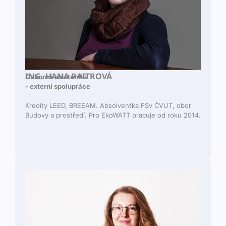
ING. HANA RAITROVÁ
Odborná asis­ten­t­ka
- externí spolupráce
Kred­i­ty LEED, BREEAM. Absol­ven­t­ka FSv ČVUT, obor
Budovy a prostředí. Pro EkoWATT pracu­je od roku 2014.