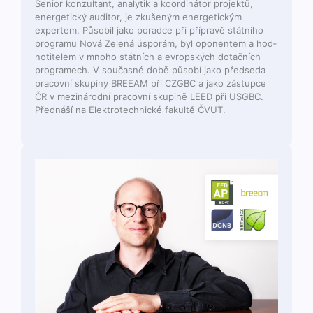
Senior konzul­tant, ana­lytik a koordiná­tor pro­jek­tů,
ener­get­ický audi­tor, je zkušeným ener­get­ick­ým
expertem. Půso­bil jako porad­ce při přípravě stát­ního
pro­gra­mu Nová Zelená úsporám, byl opo­nen­tem a hod­
notitelem v mno­ho stát­ních a evrop­ských dotačních
pro­gramech. V součas­né době působí jako předse­da
pra­cov­ní skupiny BREEAM při CZGBC a jako zás­tupce
ČR v mez­inárod­ní pra­cov­ní skupině LEED při USGBC.
Před­náší na Elek­trotech­nické fakultě ČVUT.