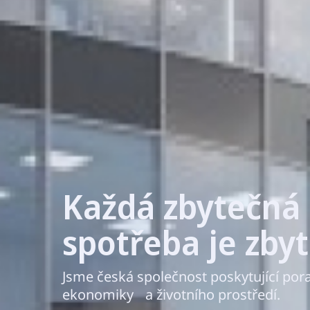
Každá zbytečná
spotřeba je zby
Jsme česká společnost poskytující pora
ekonomiky a životního prostředí.