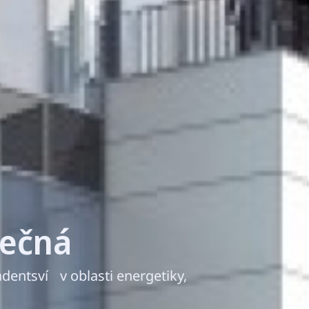
tečná
dentsví v oblasti energetiky,