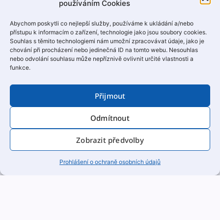
používáním Cookies
Abychom poskytli co nejlepší služby, používáme k ukládání a/nebo
EkoWATT je jednou z mála firem v Evropě
přístupu k informacím o zařízení, technologie jako jsou soubory cookies.
nabízejících všechny certifikace budov
Souhlas s těmito technologiemi nám umožní zpracovávat údaje, jako je
chování při procházení nebo jedinečná ID na tomto webu. Nesouhlas
nebo odvolání souhlasu může nepříznivě ovlivnit určité vlastnosti a
funkce.
Přijmout
Naši partneři
Odmítnout
Zobrazit předvolby
Prohlášení o ochraně osobních údajů
Kontakt
Areál Štrasburk