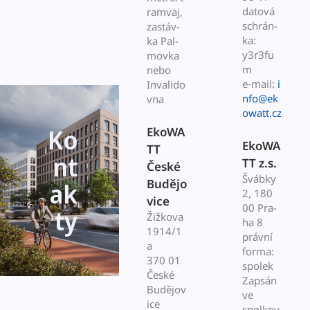
datová
ramvaj,
schrán­
zastáv­
ka:
ka Pal­
y3r3fu
mov­ka
m
nebo
e‑mail:
i
Invalido
nfo@ek
vna
owatt.cz
Ko
EkoWA
EkoWA
TT
nt
TT z.s.
České
Švábky
Budějo
ak
2, 180
vice
00 Pra­
ty
Žižko­va
ha 8
1914/1
právní
a
for­ma:
370 01
spolek
České
Zap­sán
Budějov
ve
ice
spolkov