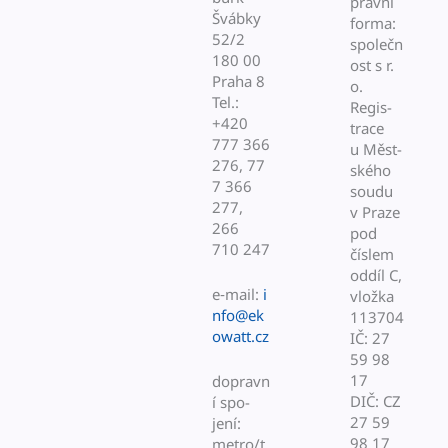
právní
Švábky
for­ma:
52/2
společn
180 00
ost s r.
Pra­ha 8
o.
Tel.:
Reg­is­
+420
trace
777 366
u Měst­
276, 77
ského
7 366
soudu
277,
v Praze
266
pod
710 247
číslem
odd­íl C,
e‑mail:
i
vlož­ka
nfo@ek
113704
owatt.cz
IČ: 27
59 98
17
dopravn
DIČ: CZ
í spo­
27 59
jení:
98 17
metro/t