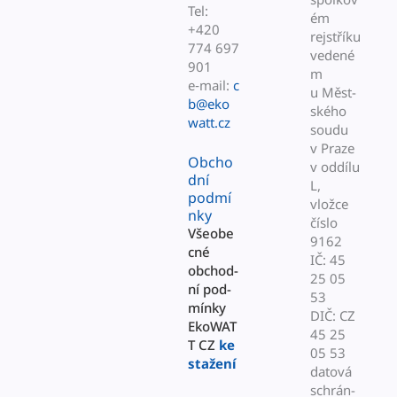
Tel:
ém
+420
rejstříku
774 697
vedené
901
m
e‑mail:
c
u Měst­
b@eko
ského
watt.cz
soudu
v Praze
Obcho
v odd­ílu
dní
L,
podmí
vložce
nky
čís­lo
Všeobe
9162
c­né
IČ: 45
obchod­
25 05
ní pod­
53
mínky
DIČ: CZ
EkoWAT
45 25
T CZ
ke
05 53
stažení
datová
schrán­