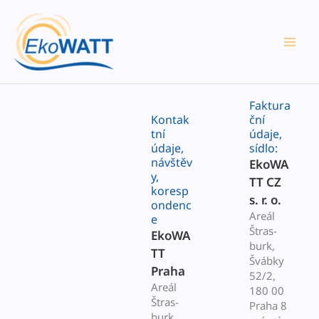
Přeskočit
na
obsah
Faktura
Kontak
ční
tní
údaje,
údaje,
sídlo:
návštěv
EkoWA
y,
TT CZ
koresp
s. r. o.
ondenc
Areál
e
Štras­
EkoWA
burk,
TT
Švábky
Praha
52/2,
Areál
180 00
Štras­
Pra­ha 8
burk