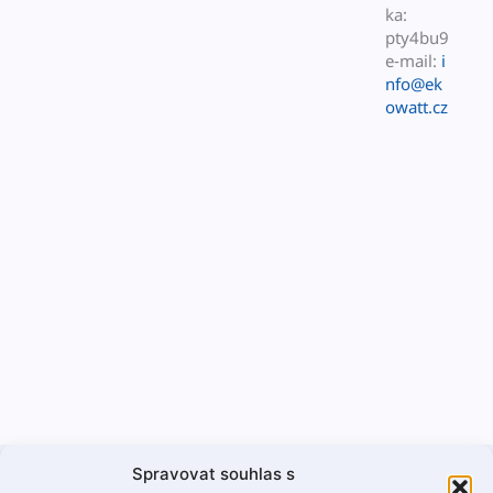
ka:
pty4bu9
e‑mail:
i
nfo@ek
owatt.cz
Spravovat souhlas s