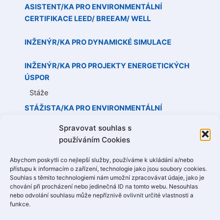
ASISTENT/KA PRO ENVIRONMENTÁLNÍ
CERTIFIKACE LEED/ BREEAM/ WELL
INŽENÝR/KA PRO DYNAMICKÉ SIMULACE
INŽENÝR/KA PRO PROJEKTY ENERGETICKÝCH
ÚSPOR
Stáže
STÁŽISTA/KA PRO ENVIRONMENTÁLNÍ
CERTIFIKACE LEED/ BREEAM/ WELL
Spravovat souhlas s
používáním Cookies
STÁŽISTA/KA PRO PROJEKTY ENERGETICKÝCH
ÚSPOR
Abychom poskytli co nejlepší služby, používáme k ukládání a/nebo
Po kliknutí se Vám objeví podrobný popis
přístupu k informacím o zařízení, technologie jako jsou soubory cookies.
Souhlas s těmito technologiemi nám umožní zpracovávat údaje, jako je
koho hledáme a co můžete naopak Vy
chování při procházení nebo jedinečná ID na tomto webu. Nesouhlas
očekávat. Bude nás těšit jakýkoliv Váš
nebo odvolání souhlasu může nepříznivě ovlivnit určité vlastnosti a
zájem o spolupráci.
funkce.