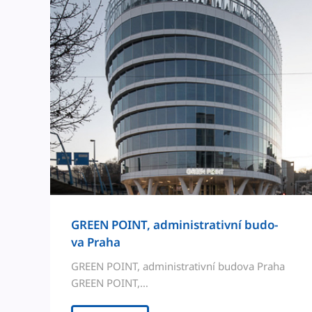
GREEN POINT, admin­is­tra­tivní budo­
va Praha
GREEN POINT, admin­is­tra­tivní budo­va Pra­ha
GREEN POINT,…