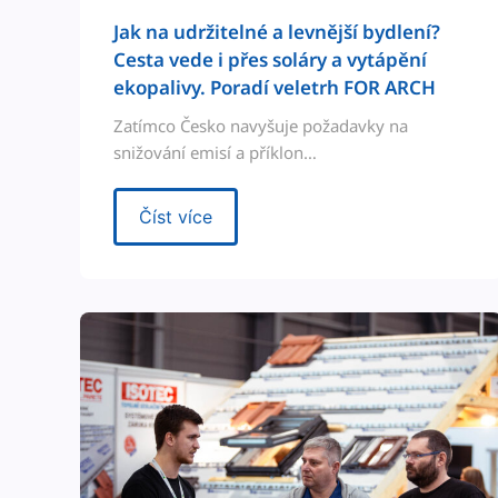
Jak na udržitel­né a lev­nější bydlení?
Ces­ta vede i přes soláry a vytápění
ekopalivy. Poradí veletrh FOR ARCH
Zatím­co Česko navyšu­je poža­davky na
snižování emisí a příklon…
Číst více