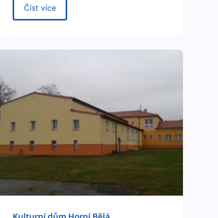
Číst více
Kul­turní dům Horní Bělá