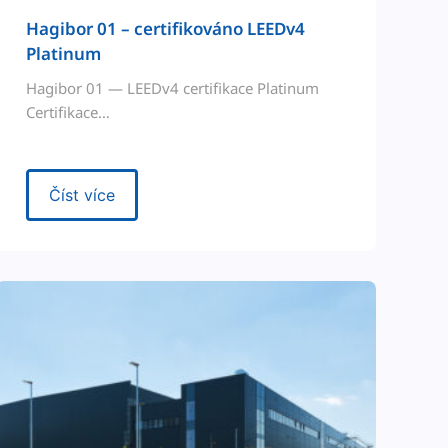
Hag­i­bor 01 – cer­ti­fikováno LEEDv4
Platinum
Hag­i­bor 01 — LEEDv4 cer­ti­fikace Plat­inum
Certifikace…
Číst více