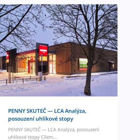
PENNY SKUTEČ — LCA Analýza,
posouzení uhlíkové stopy
PENNY SKUTEČ — LCA Analýza, posouzení
uhlíkové stopy Cílem…