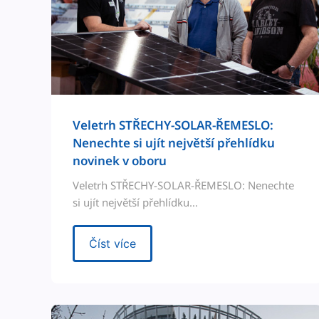
Veletrh STŘECHY-SOLAR-ŘEMESLO:
Nenechte si ujít největší přehlíd­ku
novinek v oboru
Veletrh STŘECHY-SOLAR-ŘEMESLO: Nenechte
si ujít největší přehlídku…
Číst více