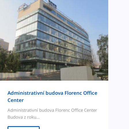
Admin­is­tra­tivní budo­va Flo­renc Office
Center
Admin­is­tra­tivní budo­va Flo­renc Office Cen­ter
Budo­va z roku…