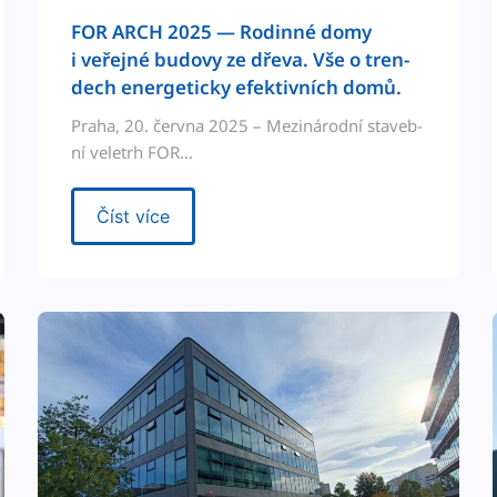
FOR ARCH 2025 — Rodin­né domy
i veře­jné budovy ze dře­va. Vše o tren­
dech ener­get­icky efek­tivních domů.
Pra­ha, 20. červ­na 2025 – Mez­inárod­ní staveb­
ní veletrh FOR…
Číst více