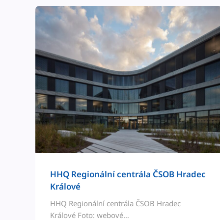
HHQ Regionál­ní cen­trála ČSOB Hradec
Králové
HHQ Regionál­ní cen­trála ČSOB Hradec
Králové Foto: webové…