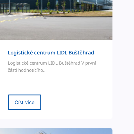
Logi­stické cen­trum LIDL Buštěhrad
Logi­stické cen­trum LIDL Buštěhrad V první
části hodnotícího…
Číst více