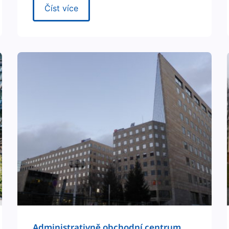
Číst více
Admin­is­tra­tivně obchod­ní cen­trum