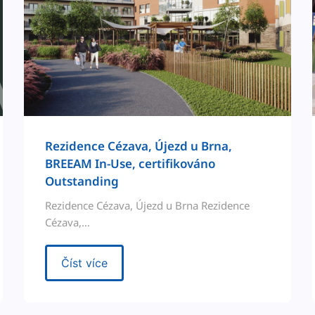
Rezi­dence Céza­va, Újezd u Brna,
BREEAM In-Use, cer­ti­fikováno
Outstanding
Rezi­dence Céza­va, Újezd u Brna Rezi­dence
Cézava,…
Číst více