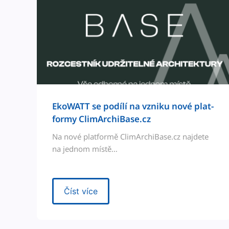
EkoWATT se podílí na vzniku nové plat­
formy ClimArchiBase.cz
Na nové plat­for­mě ClimArchiBase.cz najdete
na jed­nom místě…
Číst více