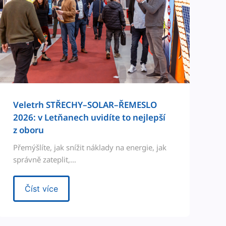
Veletrh STŘECHY–SOLAR–ŘEMESLO
2026: v Letňanech uvidíte to nejlepší
z oboru
Přemýšlíte, jak snížit nák­la­dy na energie, jak
správně zateplit,…
Číst více