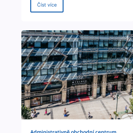
Číst více
Admin­is­tra­tivně obchod­ní cen­trum