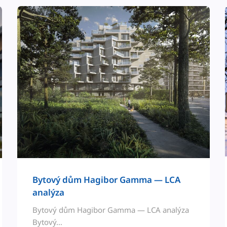
Bytový dům Hag­i­bor Gam­ma — LCA
analýza
Bytový dům Hag­i­bor Gam­ma — LCA analýza
Bytový…