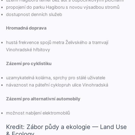
propo­jení do parku Hag­i­boru s novou výsad­bou stromů
dos­tup­nost den­ních služeb
Hro­mad­ná doprava
hus­tá frekvence spo­jů metra Želiv­ského a tram­va­jí
Vinohrad­ské hřbitovy
Zázemí pro cyklistiku
uza­mykatel­ná kolár­na, sprchy pro stálé uživatele
návaznost na páteřní cyk­lo­pruh ulice Vinohradská
Zázemí pro alter­na­tivní automobily
možnost nabí­jení elektromobilů
Kredit: Zábor půdy a ekologie — Land Use
& Ecology