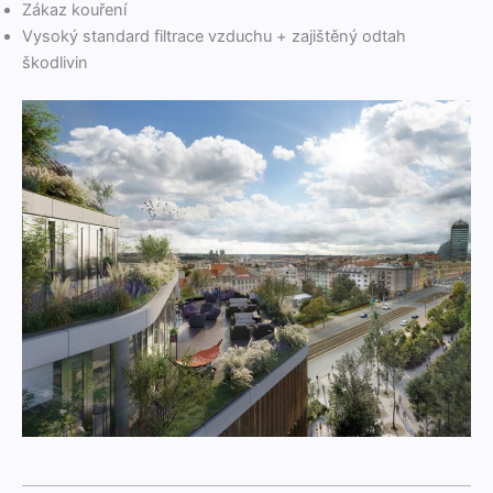
Zákaz kouření
Vysoký stan­dard fil­trace vzduchu + zajištěný odtah
škodlivin