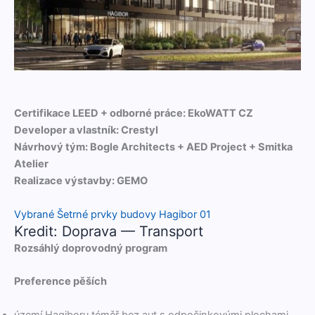
Cer­ti­fikace LEED + odborné práce: EkoWATT CZ
Devel­op­er a vlast­ník: Crestyl
Návrhový tým: Bogle Archi­tects + AED Project + Smit­ka
Ate­lier
Real­izace výs­tav­by: GEMO
Vybrané Šetrné prvky budovy Hagibor 01
Kredit: Doprava — Transport
Rozsáh­lý doprovod­ný program
Pref­er­ence pěších
území Hag­i­boru téměř bez aut s odpočinkový­mi plochami