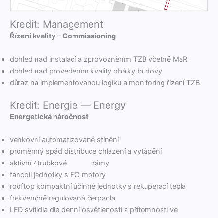
Kredit: Management
Řízení kval­i­ty – Commissioning
dohled nad insta­lací a zprovozněním TZB včet­ně MaR
dohled nad prove­dením kval­i­ty obálky budovy
důraz na imple­men­to­vanou logiku a mon­i­tor­ing řízení TZB
Kredit: Energie — Energy
Ener­get­ická náročnost
venkovní autom­a­ti­zo­vané stínění
proměn­ný spád dis­tribuce chlazení a vytápění
aktivní 4trubkové trámy
fan­coil jed­notky s EC motory
rooftop kom­pak­t­ní účin­né jed­notky s reku­per­ací tepla
frekvenčně reg­ulo­vaná čerpadla
LED svítid­la dle den­ní osvětlenos­ti a pří­tom­nos­ti ve