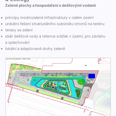
Zelené plochy a hospo­daření s dešťový­mi vodami
prin­cipy mod­roze­lené infra­struk­tu­ry v celém území
unikát­ní řešení struk­turál­ního sub­strá­tu stromů na terénu
terasy se zelení
sběr dešťové vody a retence srážek v území, pro závlahu
a splachování
lokál­ní a adap­to­vané druhy zeleně