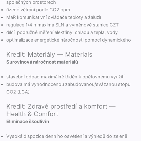
společných prostorech
řízené větrání podle CO2 ppm
MaR komu­nika­tivní ovlá­dače teplo­ty a žaluzií
reg­u­lace 1/4 h max­i­ma SLN a výměnové stan­ice CZT
dílčí podružné měření elek­třiny, chladu a tepla, vody
opti­mal­izace ener­get­ické náročnos­ti pomocí dynamického
Kredit: Materiály — Materials
Surovi­nová náročnost materiálů
staveb­ní odpad max­imál­ně tříděn k opě­tovné­mu využití
budo­va má vyhod­no­ce­nou zabudovanou/svázanou stopu
CO2 (LCA)
Kredit: Zdravé prostředí a komfort —
Health & Comfort
Elim­i­nace škodlivin
Vysoká dis­poz­ice den­ního osvětlení a výh­ledů do zeleně