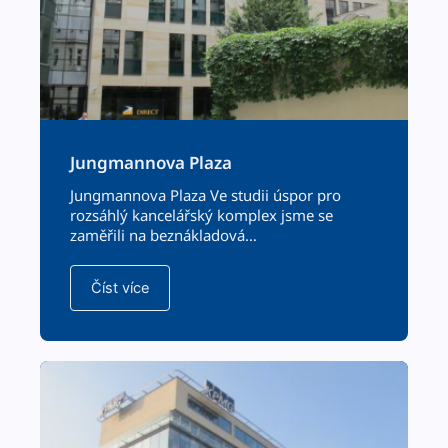
Jung­man­no­va Plaza
Jung­man­no­va Plaza Ve studii úspor pro
rozsáh­lý kancelářský kom­plex jsme se
zaměřili na beznákladová…
Číst více