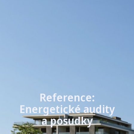
Reference:
Energetické audity
a posudky