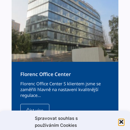
Flo­renc Office Center
Flo­renc Office Cen­ter S klien­tem jsme se
zaměřili hlavně na nas­tavení kval­it­nější
regulace…
Číst více
Spravovat souhlas s
používáním Cookies