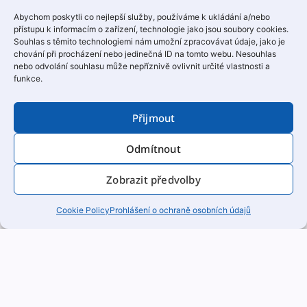
Abychom poskytli co nejlepší služby, používáme k ukládání a/nebo
přístupu k informacím o zařízení, technologie jako jsou soubory cookies.
Souhlas s těmito technologiemi nám umožní zpracovávat údaje, jako je
chování při procházení nebo jedinečná ID na tomto webu. Nesouhlas
nebo odvolání souhlasu může nepříznivě ovlivnit určité vlastnosti a
funkce.
Přijmout
Odmítnout
Zobrazit předvolby
Cookie Policy
Prohlášení o ochraně osobních údajů
IKEA a Avion Shop­ping Parky
IKEA a Avion Shop­ping Parky Ener­get­ické
audi­ty ve všech pobočkách v ČR a SR se…