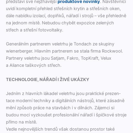
před­staví své nejžhavější
pro­duk­tové novinky
. Návštěvní­ci
uvidí kom­plet­ní přehled střešních kry­tin a střešních oken,
dále nabíd­ku izo­lací, doplňků, nářadí i stro­jů – vše přehled­ně
na jed­nom místě. Neb­u­dou chy­bět expoz­ice zelených
střech a střešní fotovoltaiky.
Gen­erál­ním part­nerem veletrhu je Ton­dach ze skupiny
wiener­berg­er. Hlavním part­nerem se sta­la fir­ma Rock­wool.
Part­nery veletrhu jsou Sat­jam, Fakro, Top­Kraft, Velux
a Aliance taškových střech.
TECHNOLOGIE, NÁŘADÍ I ŽIVÉ UKÁZKY
Jed­ním z hlavních lákadel veletrhu jsou prak­tické prezen­
tace mod­erní tech­niky a dig­itál­ních nástro­jů, které zásad­ně
mění způ­sob práce na stavbách i v díl­nách. Zájem­ci si
budou moci vyzk­oušet pro­fe­sionál­ní nářadí i špičkové stro­je
pří­mo na místě.
Vedle nejnovějších trendů však dostanou pros­tor také