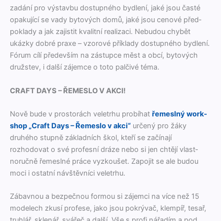
zadání pro výs­tavbu dos­tup­ného bydlení, jaké jsou časté
opaku­jící se vady bytových domů, jaké jsou cen­ové před­
pok­la­dy a jak zajis­tit kval­it­ní real­izaci. Neb­u­dou chy­bět
ukázky dobré praxe – vzorové přík­la­dy dos­tup­ného bydlení.
Fórum cílí přede­vším na zás­tupce měst a obcí, bytových
družstev, i další zájem­ce o toto palčivé téma.
CRAFT DAYS – ŘEMESLO V AKCI!
Nově bude v pros­torách veletrhu probíhat
řemeslný work­
shop „Craft Days – Řemes­lo v akci“
určený pro žáky
druhého stup­ně zák­lad­ních škol, kteří se začí­na­jí
rozhodovat o své pro­fes­ní dráze nebo si jen chtějí vlast­
noručně řemeslné práce vyzk­oušet. Zapo­jit se ale budou
moci i ostat­ní návštěvní­ci veletrhu.
Zábav­nou a bezpeč­nou for­mou si zájem­ci na více než 15
mod­elech zkusí pro­fese, jako jsou pokrý­vač, klem­píř, tesař,
truh­lář, sklenář, svářeč a další. Vše s profi nářadím a pod