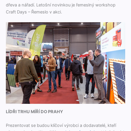
dře­va a nářadí. Letošní novink­ou je řemeslný work­shop
Craft Days – Řemes­lo v akci.
LÍDŘI TRHU MÍŘÍ DO PRAHY
Prezen­to­vat se budou klíčoví výrob­ci a doda­vatelé, kteří