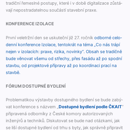
tradiční řemeslné pos­tupy, které i v době dig­i­tal­izace zůstá­
va­jí nepostra­datel­nou součástí staveb­ní praxe.
KONFERENCE IZOLACE
První veletržní den se uskuteční již 27. ročník
odborné celo­
den­ní kon­fer­ence Izo­lace, ten­tokrát na téma „Co nás trápí
nejen v izo­lacích: praxe, rizika, novinky“. Obsah se tradičně
bude věno­vat vše­mu od střechy, přes fasá­du až po spod­ní
stavbu, od pro­jek­tové přípravy až po koor­di­naci prací na
stavbě.
FÓRUM DOSTUPNÉ BYDLENÍ
Prob­lematik­ou výs­tav­by dos­tup­ného bydlení se bude zabý­
vat kon­fer­ence s názvem „
Dos­tup­né bydlení podle ČKAIT
“
připravená odborníky z České komory autor­i­zo­vaných
inženýrů a tech­niků. Disku­to­vat se bude nad otázka­mi, jak
se liší dos­tup­né bydlení od trhu s byty, jak správně připrav­it