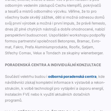
odborným vedením zás­tupců Cechu klem­pířů, pokrý­vačů
a tesařů a mis­trů odborného výcviku. Věříme, že to pro
všech­ny bude skvělý zážitek, děti si možná odne­sou domů
svůj první výrobek a možná i první impuls, že právě řemes­lo,
dnes již plné chytrých nástro­jů a dobře ohod­no­cené, nabízí
per­spek­tivní budouc­nost. Uspořádání work­shopu pod­poři­ly
for­mou part­ner­ství společnos­ti Beton­pres, Bra­mac, Evro­
mat, Fakro, Pre­fa Alu­mini­umpro­duk­te, Roofix, Sat­jam,
Střechy Comax, Velux a Ton­dach ze skupiny wienerberger.
PORADENSKÁ CENTRA A INDIVIDUÁLNÍ KONZULTACE
Součástí veletrhu budou i
odborná poraden­ská cen­tra
, kde
návštěvní­ci získa­jí kom­plet­ní infor­ma­ce k výs­tavbě a rekon­
strukcím, k vol­bě tech­nologií pro vytápění a úsporu energií,
insta­lacím FVE nebo k využití aktuál­ních dotačních
programů.