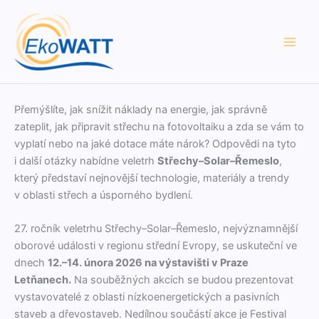
Přeskočit
na
obsah
Přemýšlíte, jak snížit nák­la­dy na energie, jak správně
zateplit, jak připrav­it střechu na foto­voltaiku a zda se vám to
vyplatí nebo na jaké dotace máte nárok? Odpově­di na tyto
i další otázky nabídne veletrh
Střechy–Solar–Řemeslo
,
který před­staví nejnovější tech­nolo­gie, mater­iá­ly a trendy
v oblasti střech a úsporného bydlení.
27. ročník veletrhu Střechy–Solar–Řemeslo, nejvýz­nam­nější
oborové události v regionu střed­ní Evropy, se uskuteční ve
dnech
12.–14. úno­ra 2026 na výs­tavišti v Praze
Letňanech.
Na souběžných akcích se budou prezen­to­vat
vys­tavo­vatelé z oblasti nízkoen­er­get­ick­ých a pasivních
staveb a dřevostaveb. Nedíl­nou součástí akce je Fes­ti­val