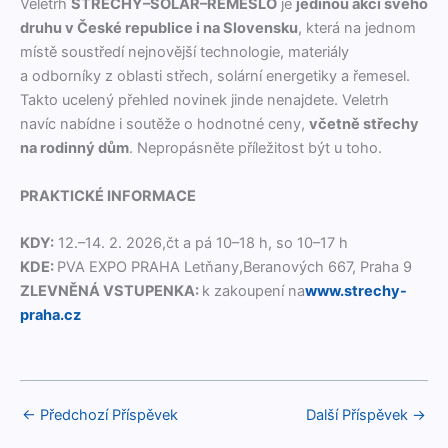
Veletrh
STŘECHY–SOLAR–ŘEMESLO
je
jedi­nou akcí svého
druhu v České repub­lice i na Sloven­sku
, která na jed­nom
místě soustředí nejnovější tech­nolo­gie, mater­iá­ly
a odborníky z oblasti střech, solární ener­getiky a řeme­sel.
Tak­to uce­lený přehled novinek jinde nena­jdete. Veletrh
navíc nabídne i soutěže o hod­not­né ceny,
včet­ně střechy
na rodin­ný dům
. Nepropás­něte příleži­tost být u toho.
PRAKTICKÉ INFORMACE
KDY:
12.–14. 2. 2026,čt a pá 10–18 h, so 10–17 h
KDE:
PVA EXPO PRAHA Letňany,Beranových 667, Pra­ha 9
ZLEVNĚNÁ VSTUPENKA:
k zak­oupení na
www.strechy-
praha.cz
←
Předchozí Příspěvek
Další Příspěvek
→