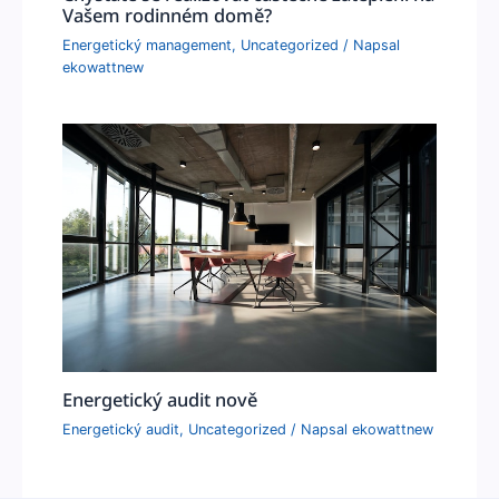
Vašem rodinném domě?
Energetický management
,
Uncategorized
/ Napsal
ekowattnew
Energetický audit nově
Energetický audit
,
Uncategorized
/ Napsal
ekowattnew