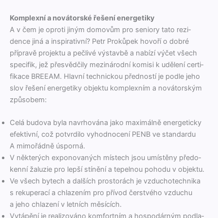
Komplexní a novátorské řešení energetiky
A v čem je opro­ti jiným domovům pro senio­ry tato rezi­
dence jiná a inspi­ra­tivní? Petr Prokůpek hov­oří o dobré
přípravě pro­jek­tu a pečlivé výs­tavbě a nabízí výčet všech
speci­fik, jež přesvědči­ly mez­inárod­ní komisi k udělení cer­ti­
fikace BREEAM. Hlavní tech­nick­ou před­nos­tí je podle jeho
slov řešení ener­getiky objek­tu kom­plexním a nová­torským
způsobem:
Celá budo­va byla navrhová­na jako max­imál­ně ener­get­icky
efek­tivní, což potvrdi­lo vyhod­no­cení PENB ve stan­dar­du
A mimořád­ně úsporná.
V něk­terých expono­vaných místech jsou umístěny pře­do­
ken­ní žaluzie pro lep­ší stínění a tepel­nou poho­du v objektu.
Ve všech bytech a dalších pros­torách je vzdu­chotech­ni­ka
s reku­per­ací a chlazením pro přívod čer­stvého vzduchu
a jeho chlazení v let­ních měsících.
Vytápění je real­i­zováno kom­fort­ním a hospodárným pod­la­