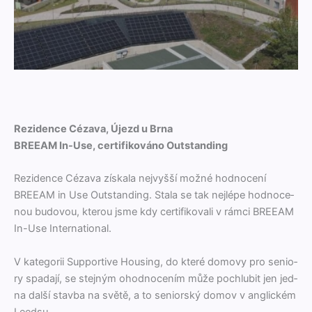
Rezidence Cézava, Újezd u Brna
BREEAM In-Use, cer­ti­fikováno Outstanding
Rezi­dence Céza­va získala nejvyšší možné hod­no­cení
BREEAM in Use Out­stand­ing. Sta­la se tak nejlépe hod­no­ce­
nou budovou, kter­ou jsme kdy cer­ti­fiko­vali v rám­ci BREEAM
In-Use International.
V kat­e­gorii Sup­port­ive Hous­ing, do které domovy pro senio­
ry spada­jí, se ste­jným ohod­no­cením může pochlu­bit jen jed­
na další stav­ba na světě, a to seniorský domov v anglick­ém
Leedsu.