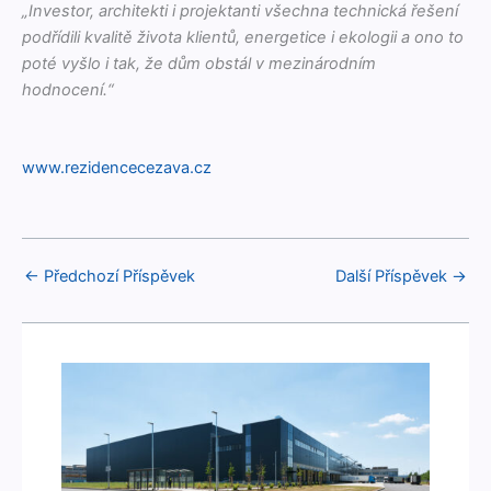
„Investor, architek­ti i pro­jek­tan­ti všech­na tech­nická řešení
podřídili kval­itě živ­ota klien­tů, ener­get­ice i ekologii a ono to
poté vyš­lo i tak, že dům obstál v mez­inárod­ním
hodnocení.“
www.rezidencecezava.cz
←
Předchozí Příspěvek
Další Příspěvek
→