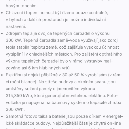
hovým topením.
Chlazení i topení nemusí být řízeno pouze cen­trál­ně,
v bytech a dalších pros­torách je možné indi­viduál­ní
nastavení.
Zdro­jem tepla je dvo­jice tepel­ných čer­padel o výkonu
300 kW. Tepel­ná čer­pad­la země–voda využí­va­jí jako zdroj
tepla sta­bil­ní teplo­tu země, což zajišťu­je vysok­ou účin­nost
vytápění i v chlad­nějších měsících. Pro zajištění opti­mál­ního
výkonu tepel­ných čer­padel bylo v rám­ci výs­tav­by real­i­
zováno asi 6 km hlu­bin­ných vrtů.
Elek­třinu si objekt při­b­ližně z 30 až 50 % vyrobí sám (v rám­
ci roční bilance). Na střeše budovy a okol­ním svahu jsou
umístěny solární pan­e­ly o jmen­ovitém výkonu
315,350 kWp, které generu­jí obnovitel­nou elek­třinu. Foto­
voltai­ka je napo­je­na na bate­ri­ový sys­tém o kapac­itě zhru­ba
300 kWh.
Samot­ná foto­voltai­ka a baterie jsou pouze dílkem v ener­get­
ické sklá­dačce budovy. Nejdůležitější částí je chytré on-line