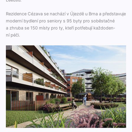
Rezi­dence Céza­va se nachází v Újezdě u Brna a před­stavu­je
mod­erní bydlení pro senio­ry s 95 byty pro soběs­tačné
a zhru­ba se 150 místy pro ty, kteří potře­bu­jí kaž­do­den­
ní péči.