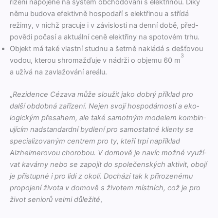
řízení napo­jené na sys­tém obchodování s elek­tři­nou. Díky
němu budo­va efek­tivně hospo­daří s elek­tři­nou a střídá
režimy, v nichž pracu­je i v závis­losti na den­ní době, před­
pově­di počasí a aktuál­ní ceně elek­třiny na spo­tovém trhu.
Objekt má také vlast­ní studnu a šetrně nakládá s dešťovou
3
vodou, kter­ou shro­mažďu­je v nádrži o obje­mu 60 m
a užívá na zavlažování areálu.
„
Rezi­dence Céza­va může sloužit jako dobrý přík­lad pro
další obdob­ná zařízení. Nejen svo­jí hospodárnos­tí a eko­
log­ick­ým pře­sa­hem, ale také samot­ným mod­elem kom­bin­
u­jícím nad­stan­dard­ní bydlení pro samostat­né klien­ty se
spe­cial­i­zo­vaným cen­trem pro ty, kteří trpí napřík­lad
Alzheimerovou chorobou. V domově je navíc možné využí­
vat kavárny nebo se zapo­jit do společen­ských aktiv­it, obo­jí
je přís­tup­né i pro lidi z okolí. Dochází tak k přirozené­mu
propo­jení živ­ota v domově s živ­otem míst­ních, což je pro
živ­ot seniorů vel­mi důležité
,