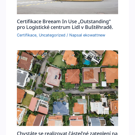
Certifikace Breeam In Use „Outstanding“
pro Logistické centrum Lidl v Buštěhradě.
Certifikace
,
Uncategorized
/ Napsal
ekowattnew
Chystáte se realizovat částečné zateplení na