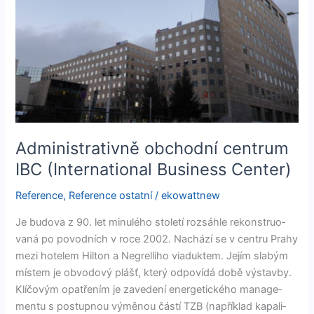
(International
Business
Center)
Administrativně obchodní centrum
IBC (International Business Center)
Reference
,
Reference ostatní
/
ekowattnew
Je budo­va z 90. let min­ulého sto­letí rozsáh­le rekon­struo­
vaná po povod­ních v roce 2002. Nachází se v cen­tru Prahy
mezi hotelem Hilton a Negrel­li­ho viaduk­tem. Jejím slabým
místem je obvodový plášť, který odpovídá době výs­tav­by.
Klíčovým opatřením je zave­dení ener­get­ick­ého man­age­
men­tu s pos­tup­nou výmě­nou částí TZB (napřík­lad kapali­