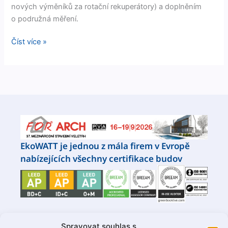
nových výměníků za rotační reku­perá­to­ry) a doplněním
o podružná měření.
Číst více »
EkoWATT je jednou z mála firem v Evropě
nabízejících všechny certifikace budov
Spravovat souhlas s