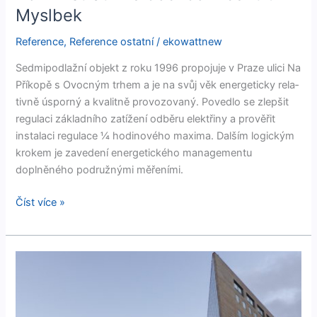
Myslbek
Reference
,
Reference ostatní
/
ekowattnew
Sed­mipod­lažní objekt z roku 1996 propo­ju­je v Praze uli­ci Na
Příkopě s Ovoc­ným trhem a je na svůj věk ener­get­icky rel­a­
tivně úsporný a kval­it­ně provo­zo­vaný. Poved­lo se zlepšit
reg­u­laci zák­lad­ního zatížení odběru elek­třiny a prověřit
insta­laci reg­u­lace ¼ hodi­nového max­i­ma. Dalším log­ick­ým
krokem je zave­dení ener­get­ick­ého man­age­men­tu
doplněného podružný­mi měřeními.
Číst více »
Administrativně
obchodní
centrum
IBC