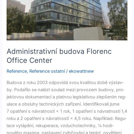
Administrativní budova Florenc
Office Center
Reference
,
Reference ostatní
/
ekowattnew
Budo­va z roku 2003 odpovídá svou kval­i­tou době výs­tav­
by. Podaři­lo se nalézt soulad mezi provozem budovy, pro­
jek­tovou doku­men­tací a plat­nou leg­isla­tivou zlepšením reg­
u­lace a obsluhy tech­nick­ých zařízení. Iden­ti­fiko­vali jsme
7 opatření s návrat­nos­tí < 1 rok, 1 opatření s návrat­nos­tí 1,4
roku a 2 opatření s návrat­nos­tí < 4,5 roku. Napřík­lad: Reg­u­
lace vytápění, reku­per­ace, vzdu­chotech­niky, ¼ hodi­
nového max­i­ma, nas­tavení zvl­hčování a teplot, osvětlení,